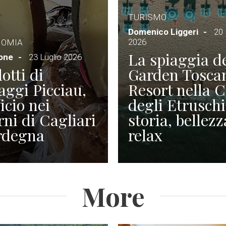
TURISMO
Domenico Liggeri
20 
2026
NOMIA
La spiaggia d
ione
23 Luglio 2026
otti di
Garden Tosca
ggi Picciau,
Resort nella 
icio nei
degli Etruschi
rni di Cagliari
storia, bellezz
rdegna
relax
More