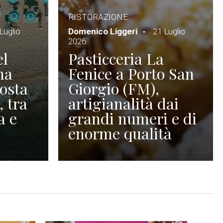
RISTORAZIONE
Luglio
Domenico Liggeri
21 Luglio
2026
el
Pasticceria La
na
Fenice a Porto San
Costa
Giorgio (FM),
, tra
artigianalità dai
a e
grandi numeri e di
enorme qualità