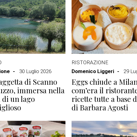
O
RISTORAZIONE
ione
30 Luglio 2026
Domenico Liggeri
29 Lu
aggetta di Scanno
Eggs chiude a Milan
uzzo, immersa nella
com’era il ristorant
 di un lago
ricette tutte a base 
glioso
di Barbara Agosti