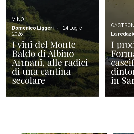
VINO
GASTRO
Domenico Liggeri
24 Luglio
2026
La redaz
I vini del Monte
I prod
Baldo di Albino
Forma
Armani, alle radici
caseif
di una cantina
dinto
secolare
in Sa