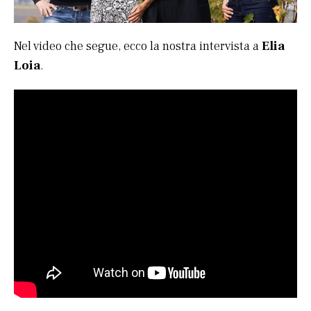
Nel video che segue, ecco la nostra intervista a
Elia
Loia
.