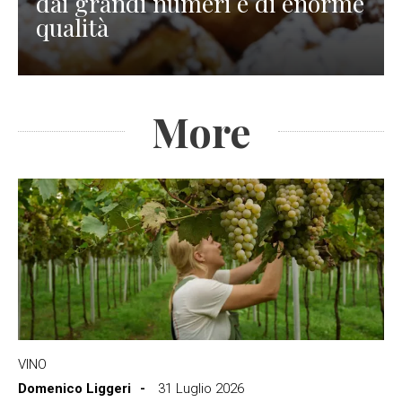
dai grandi numeri e di enorme
qualità
More
VINO
Domenico Liggeri
31 Luglio 2026