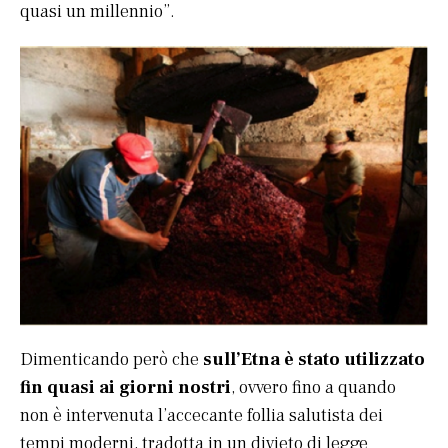
quasi un millennio”.
Dimenticando però che
sull’Etna è stato utilizzato
fin quasi ai giorni nostri
, ovvero fino a quando
non è intervenuta l’accecante follia salutista dei
tempi moderni, tradotta in un divieto di legge