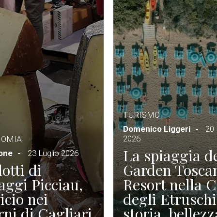
TURISMO
Domenico Liggeri
20 
2026
NOMIA
La spiaggia d
ione
23 Luglio 2026
otti di
Garden Tosca
ggi Picciau,
Resort nella 
icio nei
degli Etruschi
rni di Cagliari
storia, bellezz