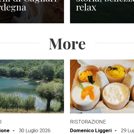
rdegna
relax
More
O
RISTORAZIONE
ione
30 Luglio 2026
Domenico Liggeri
29 Lu