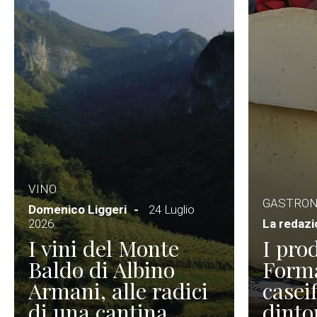
VINO
GASTRO
Domenico Liggeri
24 Luglio
2026
La redaz
I vini del Monte
I prod
Baldo di Albino
Forma
Armani, alle radici
caseif
di una cantina
dinto