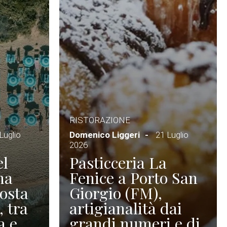
RISTORAZIONE
Luglio
Domenico Liggeri
21 Luglio
2026
el
Pasticceria La
na
Fenice a Porto San
Costa
Giorgio (FM),
, tra
artigianalità dai
a e
grandi numeri e di