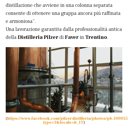
distillazione che avviene in una colonna separata
consente di ottenere una grappa ancora più raffinata
e armoniosa”.
Una lavorazione garantita dalla professionalità antica
della
Distilleria Pilzer
di
Faver
in
Trentino
.
(
https://www.facebook.com/pilzerdistilleria/photos/pb.100
type=3&locale=it_IT
)