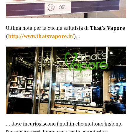
Ultima nota per la cucina salutista di
That’s Vapore
(
http://www.thatsvapore.it/
)…
… dove incuriosiscono i muffin che mettono insieme