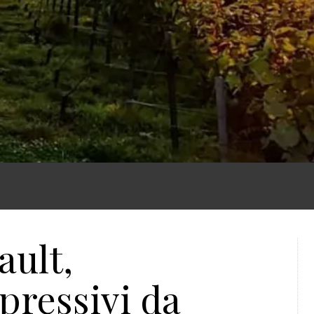
ault,
ressivi da