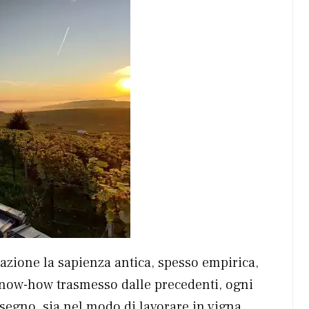
zione la sapienza antica, spesso empirica,
l know-how trasmesso dalle precedenti, ogni
segno, sia nel modo di lavorare in vigna,