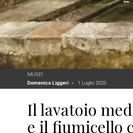
MUSEI
Domenico Liggeri
1 Luglio 2020
Il lavatoio med
e il fiumicello 