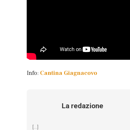
Info:
Cantina Giagnacovo
La redazione
[...]