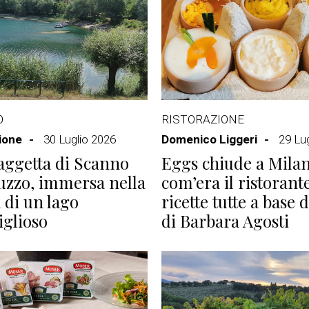
O
RISTORAZIONE
ione
30 Luglio 2026
Domenico Liggeri
29 Lu
aggetta di Scanno
Eggs chiude a Milan
uzzo, immersa nella
com’era il ristorant
 di un lago
ricette tutte a base 
glioso
di Barbara Agosti