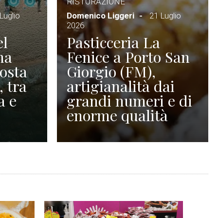
RISTORAZIONE
Luglio
Domenico Liggeri
21 Luglio
2026
el
Pasticceria La
na
Fenice a Porto San
Costa
Giorgio (FM),
, tra
artigianalità dai
a e
grandi numeri e di
enorme qualità