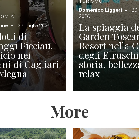
TURISMO
Domenico Liggeri
20 
2026
NOMIA
La spiaggia d
ione
23 Luglio 2026
otti di
Garden Tosca
ggi Picciau,
Resort nella 
icio nei
degli Etruschi
rni di Cagliari
storia, bellezz
rdegna
relax
More