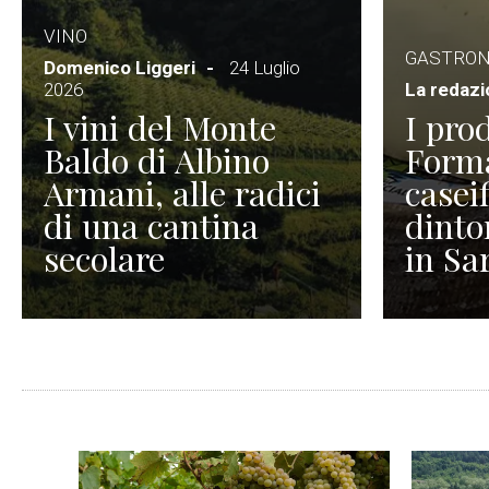
VINO
GASTRO
Domenico Liggeri
24 Luglio
2026
La redaz
I vini del Monte
I prod
Baldo di Albino
Forma
Armani, alle radici
caseif
di una cantina
dinto
secolare
in Sa