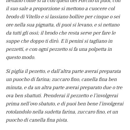
nettano come si fa con quelli del Porcho di puoi, con
il suo sale a proporzione si mettono a cuocere col
brodo di Vitello e si lassiano bollire per cinque o sei
ore nella sua pignatta, di puoi si levano, e si nettano
da tutti gli ossi; il brodo che resta serve per fare le
suppe che doppo ti dirò. E li penini si tagliano in
pezzetti, e con ogni pezzetto si fa una polpetta in
questo modo.
Si piglia il pezetto, e dall’altra parte averai preparata
un puocho di farina; zuccaro fino, canella fina ben
minuta, e da un altra parte averai preparato due o tre
ova ben sbattuti. Prenderai il pezzetto e l’involgerai
prima nell’ovo sbatuto, e di puoi ben bene l’involgerai
rotolandolo nella sudetta farina, zuccaro fino, et un
puocho di canella fina pista.