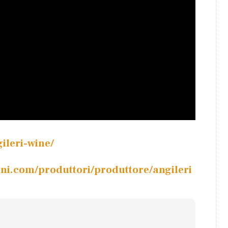
ileri-wine/
ni.com/produttori/produttore/angileri