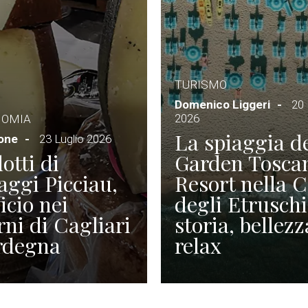
TURISMO
Domenico Liggeri
20 
2026
NOMIA
La spiaggia d
ione
23 Luglio 2026
otti di
Garden Tosca
ggi Picciau,
Resort nella 
icio nei
degli Etruschi
rni di Cagliari
storia, bellezz
rdegna
relax