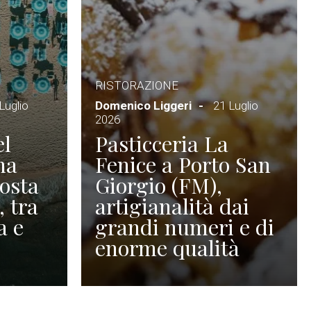
RISTORAZIONE
Luglio
Domenico Liggeri
21 Luglio
2026
el
Pasticceria La
na
Fenice a Porto San
Costa
Giorgio (FM),
, tra
artigianalità dai
a e
grandi numeri e di
enorme qualità