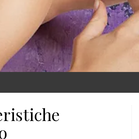
eristiche
bo