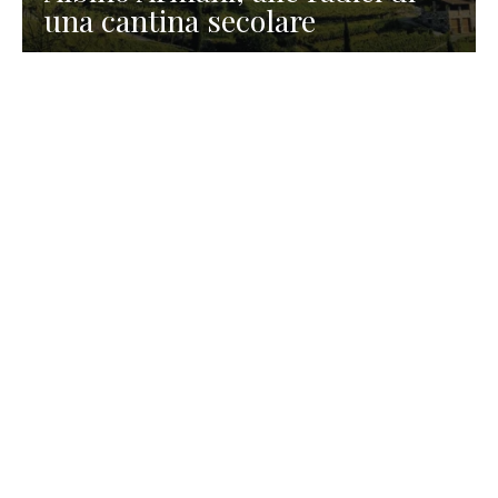
una cantina secolare
GASTRONOMIA
La redazione
23 Luglio 2026
I prodotti di Formaggi Picciau,
caseificio nei dintorni di
Cagliari in Sardegna