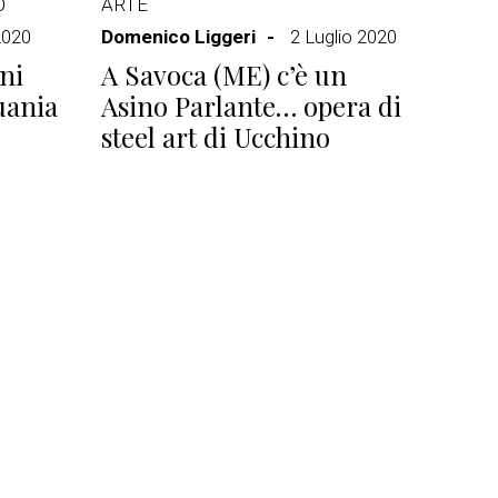
O
ARTE
2020
Domenico Liggeri
2 Luglio 2020
ni
A Savoca (ME) c’è un
uania
Asino Parlante… opera di
steel art di Ucchino