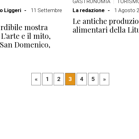
GASTRONOMIA
TURISM
 Liggeri
11 Settembre
La redazione
1 Agosto 
Le antiche produzio
rdibile mostra
alimentari della Lit
 L’arte e il mito,
 San Domenico,
«
1
2
3
4
5
»