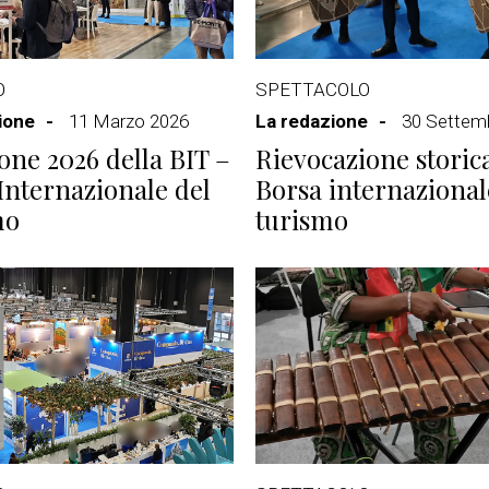
O
SPETTACOLO
ione
11 Marzo 2026
La redazione
30 Settem
ione 2026 della BIT –
Rievocazione storica
Internazionale del
Borsa internazional
mo
turismo