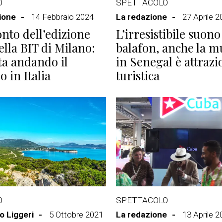
O
SPETTACOLO
ione
14 Febbraio 2024
La redazione
27 Aprile 
nto dell’edizione
L’irresistibile suono
ella BIT di Milano:
balafon, anche la m
ta andando il
in Senegal è attrazi
o in Italia
turistica
O
SPETTACOLO
 Liggeri
5 Ottobre 2021
La redazione
13 Aprile 