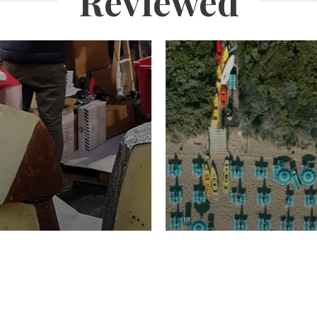
Reviewed
TURISMO
Domenico Liggeri
20 
2026
NOMIA
ione
23 Luglio 2026