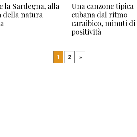
re la Sardegna, alla
Una canzone tipica
a della natura
cubana dal ritmo
ta
caraibico, minuti di
positività
1
2
»