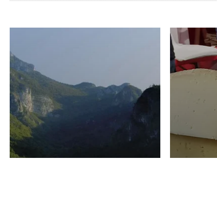
VINO
GASTRO
Domenico Liggeri
24 Luglio
2026
La redaz