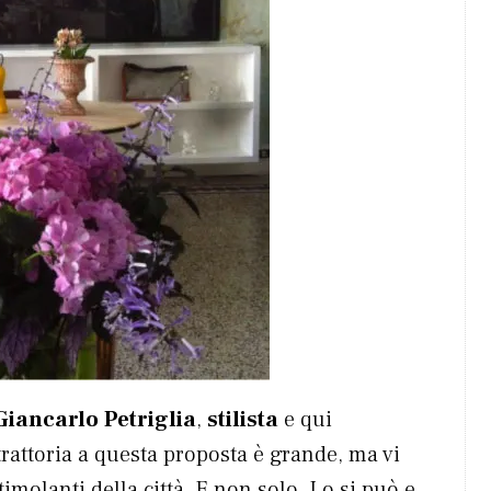
Giancarlo Petriglia
,
stilista
e qui
a trattoria a questa proposta è grande, ma vi
imolanti della città. E non solo. Lo si può e