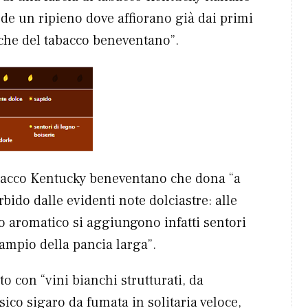
ude un ripieno dove affiorano già dai primi
iche del tabacco beneventano”.
tabacco Kentucky beneventano che dona “a
ido dalle evidenti note dolciastre: alle
o aromatico si aggiungono infatti sentori
e ampio della pancia larga”.
o con “vini bianchi strutturati, da
sico sigaro da fumata in solitaria veloce,