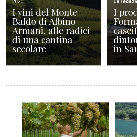
2026
La redaz
I vini del Monte
I prod
Baldo di Albino
Forma
Armani, alle radici
caseif
di una cantina
dinto
secolare
in Sa