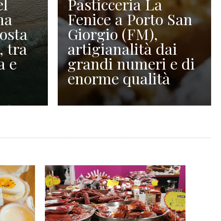
el
Pasticceria La
na
Fenice a Porto San
Costa
Giorgio (FM),
, tra
artigianalità dai
a e
grandi numeri e di
enorme qualità