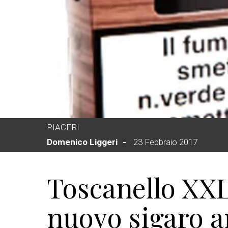
PIACERI
Domenico Liggeri
23 Febbraio 2017
Toscanello XXL,
nuovo sigaro 