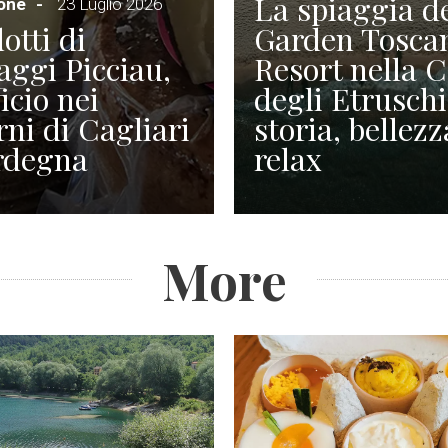
La spiaggia d
ione
23 Luglio 2026
otti di
Garden Tosca
ggi Picciau,
Resort nella 
icio nei
degli Etruschi
rni di Cagliari
storia, bellezz
rdegna
relax
More