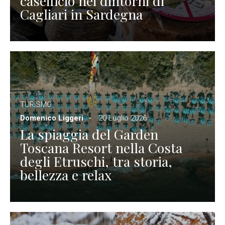
caseificio nei dintorni di
Cagliari in Sardegna
TURISMO
Domenico Liggeri
20 Luglio 2026
La spiaggia del Garden
Toscana Resort nella Costa
degli Etruschi, tra storia,
bellezza e relax