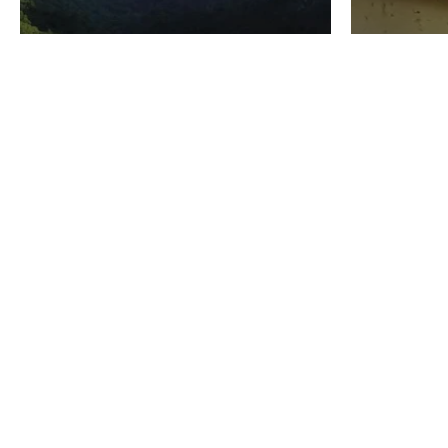
VINO
GASTRO
Domenico Liggeri
24 Luglio
2026
La redaz
I vini del Monte
I prod
Baldo di Albino
Forma
Armani, alle radici
caseif
di una cantina
dinto
secolare
in Sa