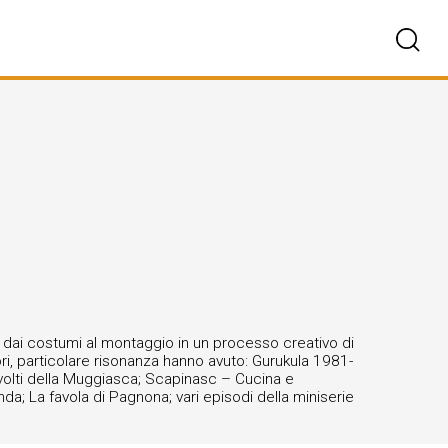
e, dai costumi al montaggio in un processo creativo di
ori, particolare risonanza hanno avuto: Gurukula 1981-
 I volti della Muggiasca; Scapinasc – Cucina e
da; La favola di Pagnona; vari episodi della miniserie