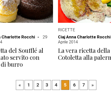
RICETTE
a Charlotte Rocchi
29
Ciaj Anna Charlotte Rocchi
14
Aprile 2014
tta del Soufflé al
La vera ricetta della
lato servito con
Cotoletta alla paler
di burro
«
1
2
3
4
5
6
7
»