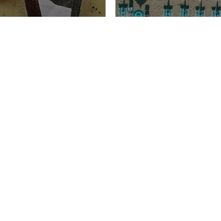
TURISMO
Domenico Liggeri
20 
2026
NOMIA
La spiaggia d
ione
23 Luglio 2026
otti di
Garden Tosca
ggi Picciau,
Resort nella 
icio nei
degli Etruschi
rni di Cagliari
storia, bellezz
rdegna
relax