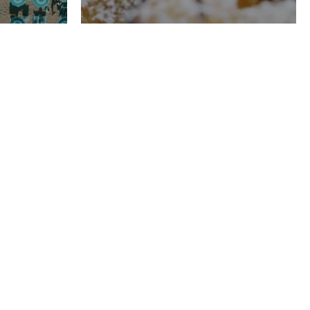
RISTORAZIONE
Luglio
Domenico Liggeri
21 Luglio
2026
el
Pasticceria La
na
Fenice a Porto San
Costa
Giorgio (FM),
, tra
artigianalità dai
a e
grandi numeri e di
enorme qualità