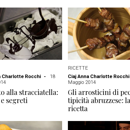
RICETTE
a Charlotte Rocchi
18
Ciaj Anna Charlotte Rocchi
014
Maggio 2014
to alla stracciatella:
Gli arrosticini di pe
 e segreti
tipicità abruzzese: l
ricetta