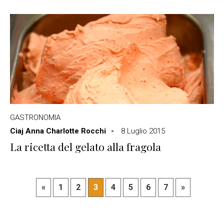
GASTRONOMIA
Ciaj Anna Charlotte Rocchi
8 Luglio 2015
La ricetta del gelato alla fragola
«
1
2
3
4
5
6
7
»