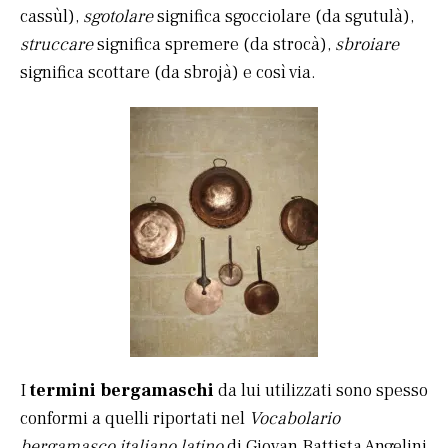
cassùl),
sgotolare
significa sgocciolare (da sgutulà),
struccare
significa spremere (da strocà),
sbroiare
significa scottare (da sbrojà) e così via.
I
termini bergamaschi
da lui utilizzati sono spesso
conformi a quelli riportati nel
Vocabolario
bergamasco italiano latino
di Giovan Battista Angelini