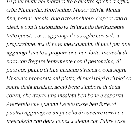
Di puoi metti nel mortaro tre o quattro spiche d’aglio,
erba Pinpinella, Pebriselino, Mader Salvia, Menta
fina, porini, Ricola, due o tre Anchiove, Capere otto o
dieci, e con il pistonzino va triturando destramente
tutte queste cose, aggiungi il suo oglio con sale a
proporzione, ma di novo mescolando; di puoi per fine
aggiungi l’aceto a proporzione ben forte, mescola di
novo con fregare lentamente con il pestonzino; di
puoi con panno di lino biancho strucca e cola sopra
l’insalata preparata sul piatto, di puoi volgi e rivolgi so
sopra detta insalata, acciò bene s’imbeva di detta
conza, che averai una insalata ben bona e saporita.
Avertendo che quando l’aceto fosse ben forte, vi
puotrai aggiungere un puocho di zuccaro verzino e
mescolarlo con detta conza a sieme con l’altre cose.