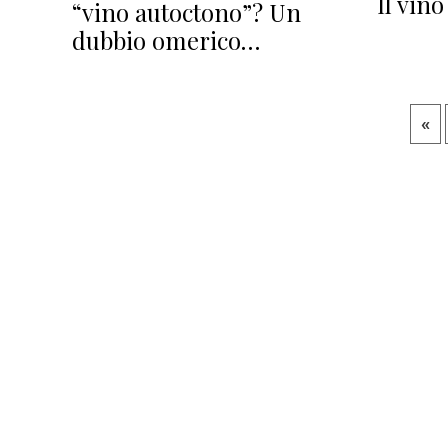
Il vino
“vino autoctono”? Un
dubbio omerico…
«