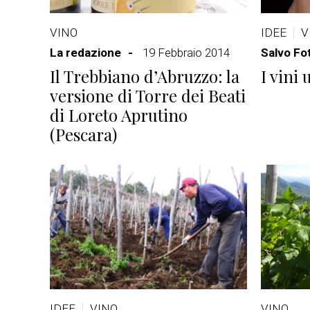
VINO
IDEE
V
La redazione
19 Febbraio 2014
Salvo Fot
Il Trebbiano d’Abruzzo: la
I vini
versione di Torre dei Beati
di Loreto Aprutino
(Pescara)
IDEE
VINO
VINO