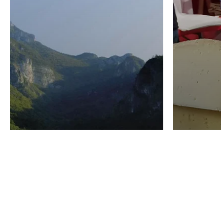
VINO
GASTRO
Domenico Liggeri
24 Luglio
2026
La redaz
I vini del Monte
I prod