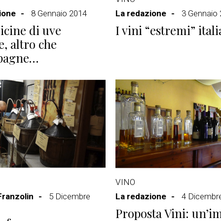
ione
8 Gennaio 2014
La redazione
3 Gennaio
licine di uve
I vini “estremi” itali
e, altro che
pagne…
VINO
Franzolin
5 Dicembre
La redazione
4 Dicembr
Proposta Vini: un’i