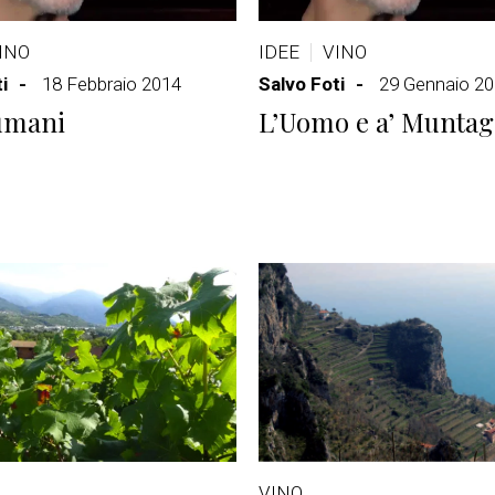
INO
IDEE
VINO
i
18 Febbraio 2014
Salvo Foti
29 Gennaio 2
 umani
L’Uomo e a’ Munta
VINO