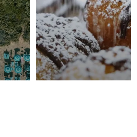
RISTORAZIONE
Luglio
Domenico Liggeri
21 Luglio
2026
el
Pasticceria La
na
Fenice a Porto San