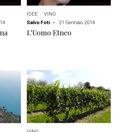
IDEE
VINO
014
Salvo Foti
21 Gennaio 2014
gna
L’Uomo Etneo
VINO