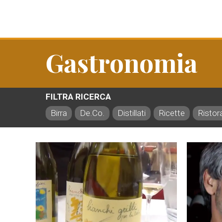
Gastronomia
FILTRA RICERCA
Birra
De.Co.
Distillati
Ricette
Ristor