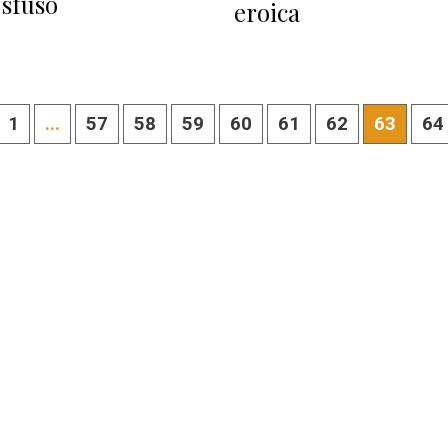
 sfuso
eroica
1
...
57
58
59
60
61
62
63
64