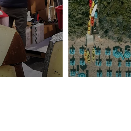
TURISMO
Domenico Liggeri
20 
2026
NOMIA
La spiaggia d
ione
23 Luglio 2026
otti di
Garden Tosca