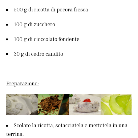
500 g di ricotta di pecora fresca
100 g di zucchero
100 g di cioccolato fondente
30 g di cedro candito
Preparazione:
Scolate la ricotta, setacciatela e mettetela in una
terrina.