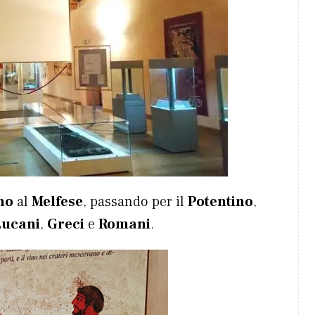
no
al
Melfese
, passando per il
Potentino
,
Lucani
,
Greci
e
Romani
.