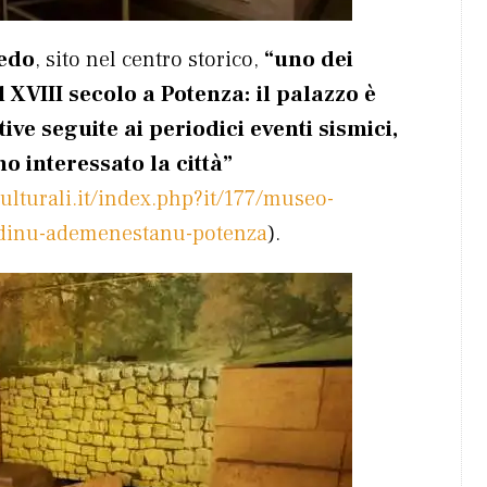
redo
, sito nel centro storico,
“uno dei
 XVIII secolo a Potenza: il palazzo è
ive seguite ai periodici eventi sismici,
o interessato la città”
ulturali.it/index.php?it/177/museo-
a-dinu-ademenestanu-potenza
).