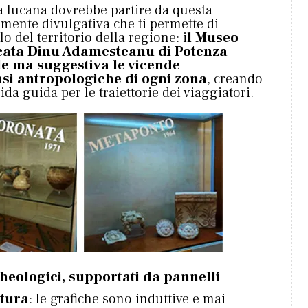
a lucana dovrebbe partire da questa
amente divulgativa che ti permette di
o del territorio della regione: i
l Museo
icata Dinu Adamesteanu di Potenza
le ma suggestiva le vicende
asi antropologiche di ogni zona
, creando
da guida per le traiettorie dei viaggiatori.
cheologici, supportati da pannelli
ttura
: le grafiche sono induttive e mai