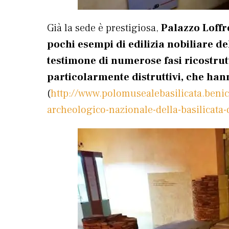
Già la sede è prestigiosa,
Palazzo Loff
pochi esempi di edilizia nobiliare del
testimone di numerose fasi ricostrutt
particolarmente distruttivi, che hann
(
http://www.polomusealebasilicata.benic
archeologico-nazionale-della-basilicat