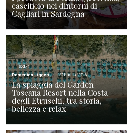
caseificio nei dintorni di
Cagliari in Sardegna
TURISMO
Domenico Liggeri
20 Luglio 2026
La spiaggia del Garden
Toscana Resort nella Costa
degli Etruschi, tra storia,
bellezza e relax