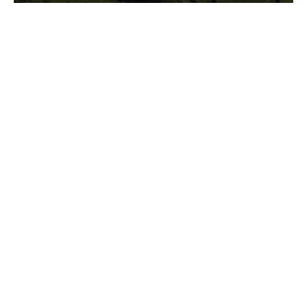
GASTRONOMIA
La redazione
23 Luglio 2026
I prodotti di Formaggi Picciau,
caseificio nei dintorni di
Cagliari in Sardegna