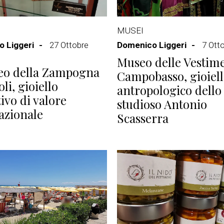
MUSEI
 Liggeri
27 Ottobre
Domenico Liggeri
7 Ott
Museo delle Vestime
eo della Zampogna
Campobasso, gioiel
li, gioiello
antropologico dello
tivo di valore
studioso Antonio
azionale
Scasserra