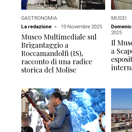
GASTRONOMIA
MUSEI
La redazione
19 Novembre 2025
Domenico
2025
Museo Multimediale sul
Il Mus
Brigantaggio a
a Scapo
Roccamandolfi (IS),
esposi
racconto di una radice
intern
storica del Molise