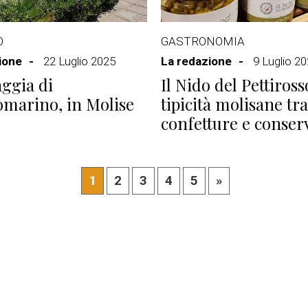
O
GASTRONOMIA
ione
22 Luglio 2025
La redazione
9 Luglio 2
aggia di
Il Nido del Pettiross
marino, in Molise
tipicità molisane tra
confetture e conser
1
2
3
4
5
»