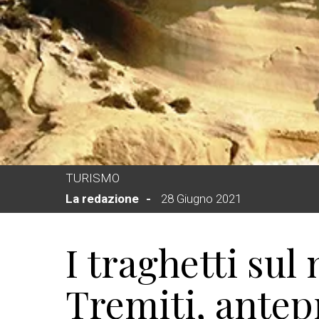
TURISMO
La redazione
28 Giugno 2021
I traghetti sul
Tremiti, antep