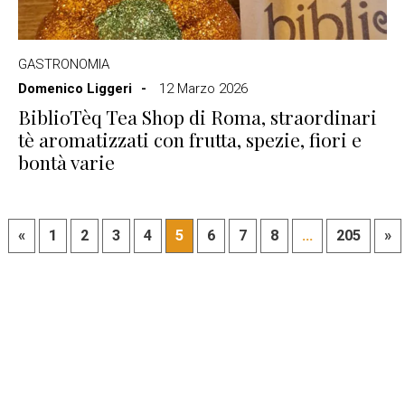
GASTRONOMIA
Domenico Liggeri
12 Marzo 2026
BiblioTèq Tea Shop di Roma, straordinari
tè aromatizzati con frutta, spezie, fiori e
bontà varie
«
1
2
3
4
5
6
7
8
...
205
»