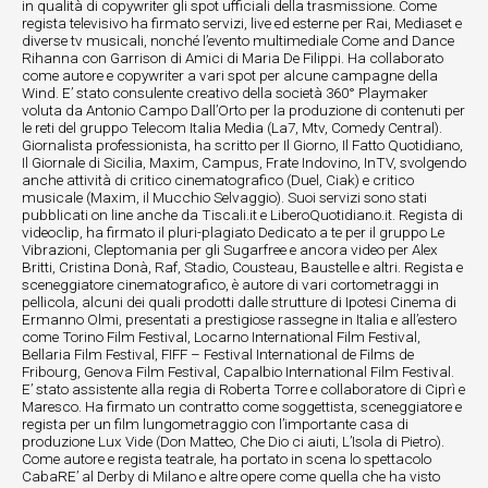
in qualità di copywriter gli spot ufficiali della trasmissione. Come
regista televisivo ha firmato servizi, live ed esterne per Rai, Mediaset e
diverse tv musicali, nonché l’evento multimediale Come and Dance
Rihanna con Garrison di Amici di Maria De Filippi. Ha collaborato
come autore e copywriter a vari spot per alcune campagne della
Wind. E’ stato consulente creativo della società 360° Playmaker
voluta da Antonio Campo Dall’Orto per la produzione di contenuti per
le reti del gruppo Telecom Italia Media (La7, Mtv, Comedy Central).
Giornalista professionista, ha scritto per Il Giorno, Il Fatto Quotidiano,
Il Giornale di Sicilia, Maxim, Campus, Frate Indovino, InTV, svolgendo
anche attività di critico cinematografico (Duel, Ciak) e critico
musicale (Maxim, il Mucchio Selvaggio). Suoi servizi sono stati
pubblicati on line anche da Tiscali.it e LiberoQuotidiano.it. Regista di
videoclip, ha firmato il pluri-plagiato Dedicato a te per il gruppo Le
Vibrazioni, Cleptomania per gli Sugarfree e ancora video per Alex
Britti, Cristina Donà, Raf, Stadio, Cousteau, Baustelle e altri. Regista e
sceneggiatore cinematografico, è autore di vari cortometraggi in
pellicola, alcuni dei quali prodotti dalle strutture di Ipotesi Cinema di
Ermanno Olmi, presentati a prestigiose rassegne in Italia e all’estero
come Torino Film Festival, Locarno International Film Festival,
Bellaria Film Festival, FIFF – Festival International de Films de
Fribourg, Genova Film Festival, Capalbio International Film Festival.
E’ stato assistente alla regia di Roberta Torre e collaboratore di Ciprì e
Maresco. Ha firmato un contratto come soggettista, sceneggiatore e
regista per un film lungometraggio con l’importante casa di
produzione Lux Vide (Don Matteo, Che Dio ci aiuti, L’Isola di Pietro).
Come autore e regista teatrale, ha portato in scena lo spettacolo
CabaRE’ al Derby di Milano e altre opere come quella che ha visto