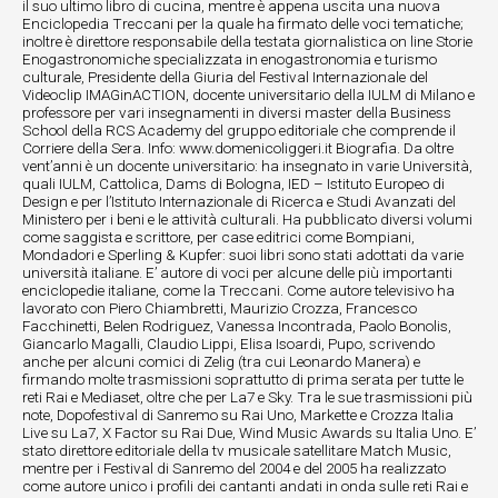
il suo ultimo libro di cucina, mentre è appena uscita una nuova
Enciclopedia Treccani per la quale ha firmato delle voci tematiche;
inoltre è direttore responsabile della testata giornalistica on line Storie
Enogastronomiche specializzata in enogastronomia e turismo
culturale, Presidente della Giuria del Festival Internazionale del
Videoclip IMAGinACTION, docente universitario della IULM di Milano e
professore per vari insegnamenti in diversi master della Business
School della RCS Academy del gruppo editoriale che comprende il
Corriere della Sera. Info: www.domenicoliggeri.it Biografia. Da oltre
vent’anni è un docente universitario: ha insegnato in varie Università,
quali IULM, Cattolica, Dams di Bologna, IED – Istituto Europeo di
Design e per l’Istituto Internazionale di Ricerca e Studi Avanzati del
Ministero per i beni e le attività culturali. Ha pubblicato diversi volumi
come saggista e scrittore, per case editrici come Bompiani,
Mondadori e Sperling & Kupfer: suoi libri sono stati adottati da varie
università italiane. E’ autore di voci per alcune delle più importanti
enciclopedie italiane, come la Treccani. Come autore televisivo ha
lavorato con Piero Chiambretti, Maurizio Crozza, Francesco
Facchinetti, Belen Rodriguez, Vanessa Incontrada, Paolo Bonolis,
Giancarlo Magalli, Claudio Lippi, Elisa Isoardi, Pupo, scrivendo
anche per alcuni comici di Zelig (tra cui Leonardo Manera) e
firmando molte trasmissioni soprattutto di prima serata per tutte le
reti Rai e Mediaset, oltre che per La7 e Sky. Tra le sue trasmissioni più
note, Dopofestival di Sanremo su Rai Uno, Markette e Crozza Italia
Live su La7, X Factor su Rai Due, Wind Music Awards su Italia Uno. E’
stato direttore editoriale della tv musicale satellitare Match Music,
mentre per i Festival di Sanremo del 2004 e del 2005 ha realizzato
come autore unico i profili dei cantanti andati in onda sulle reti Rai e