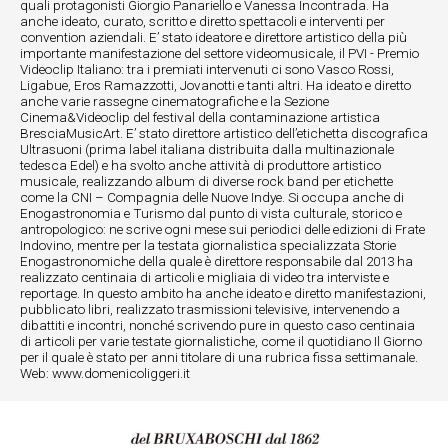
quali protagonisti Giorgio Panariello e Vanessa Incontrada. Ha
anche ideato, curato, scritto e diretto spettacoli e interventi per
convention aziendali. E’ stato ideatore e direttore artistico della più
importante manifestazione del settore videomusicale, il PVI - Premio
Videoclip Italiano: tra i premiati intervenuti ci sono Vasco Rossi,
Ligabue, Eros Ramazzotti, Jovanotti e tanti altri. Ha ideato e diretto
anche varie rassegne cinematografiche e la Sezione
Cinema&Videoclip del festival della contaminazione artistica
BresciaMusicArt. E’ stato direttore artistico dell’etichetta discografica
Ultrasuoni (prima label italiana distribuita dalla multinazionale
tedesca Edel) e ha svolto anche attività di produttore artistico
musicale, realizzando album di diverse rock band per etichette
come la CNI – Compagnia delle Nuove Indye. Si occupa anche di
Enogastronomia e Turismo dal punto di vista culturale, storico e
antropologico: ne scrive ogni mese sui periodici delle edizioni di Frate
Indovino, mentre per la testata giornalistica specializzata Storie
Enogastronomiche della quale è direttore responsabile dal 2013 ha
realizzato centinaia di articoli e migliaia di video tra interviste e
reportage. In questo ambito ha anche ideato e diretto manifestazioni,
pubblicato libri, realizzato trasmissioni televisive, intervenendo a
dibattiti e incontri, nonché scrivendo pure in questo caso centinaia
di articoli per varie testate giornalistiche, come il quotidiano Il Giorno
per il quale è stato per anni titolare di una rubrica fissa settimanale.
Web: www.domenicoliggeri.it