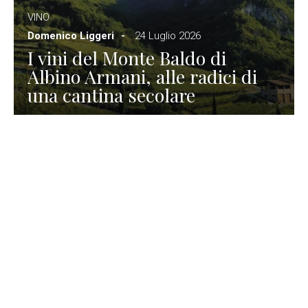
VINO
Domenico Liggeri
24 Luglio 2026
I vini del Monte Baldo di
Albino Armani, alle radici di
una cantina secolare
GASTRONOMIA
La redazione
23 Luglio 2026
I prodotti di Formaggi Picciau,
caseificio nei dintorni di