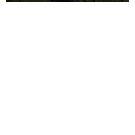
GASTRONOMIA
La redazione
23 Luglio 2026
I prodotti di Formaggi Picciau,
caseificio nei dintorni di
Cagliari in Sardegna