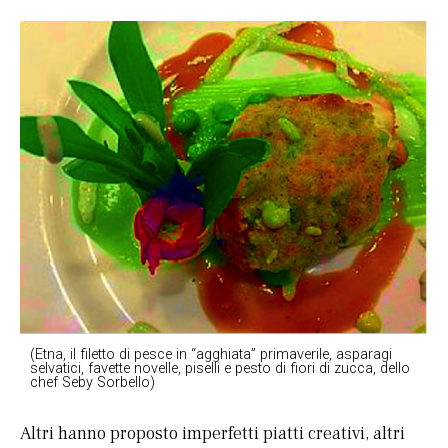
(Etna, il filetto di pesce in “agghiata” primaverile, asparagi
selvatici, favette novelle, piselli e pesto di fiori di zucca, dello
chef Seby Sorbello)
Altri hanno proposto imperfetti piatti creativi, altri