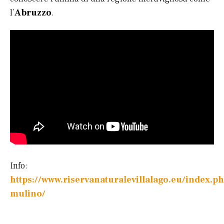
l’
Abruzzo
.
Info:
https://www.riservanaturalevillalago.eu/index.ph
mulino/