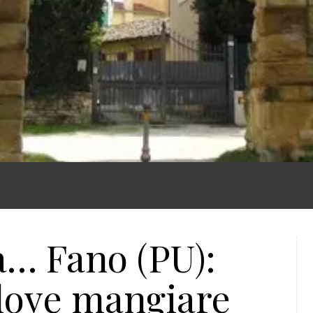
a… Fano (PU):
dove mangiare