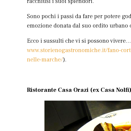
racchiusi i suoi splendori.
Sono pochi i passi da fare per potere g
emozione donata dal suo ordito urbano c
Ecco i sussulti che vi si possono vivere… 
www.storienogastronomiche.it/fano-corto
nelle-marche/
).
Ristorante Casa Orazi (ex Casa Nolfi)