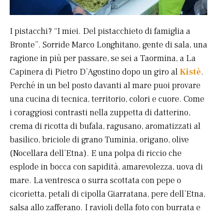
I pistacchi? “I miei. Del pistacchieto di famiglia a
Bronte”. Sorride Marco Longhitano, gente di sala, una
ragione in più per passare, se sei a Taormina, a La
Capinera di Pietro D’Agostino dopo un giro al
Kistè
.
Perché in un bel posto davanti al mare puoi provare
una cucina di tecnica, territorio, colori e cuore. Come
i coraggiosi contrasti nella zuppetta di datterino,
crema di ricotta di bufala, ragusano, aromatizzati al
basilico, briciole di grano Tuminia, origano, olive
(Nocellara dell’Etna). E una polpa di riccio che
esplode in bocca con sapidità, amarevolezza, uova di
mare. La ventresca o surra scottata con pepe o
cicorietta, petali di cipolla Giarratana, pere dell’Etna,
salsa allo zafferano. I ravioli della foto con burrata e