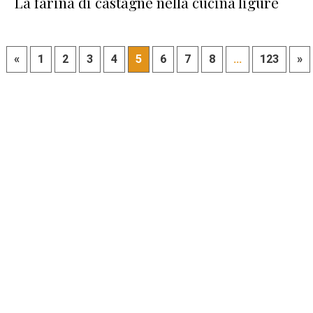
La farina di castagne nella cucina ligure
«
1
2
3
4
5
6
7
8
...
123
»