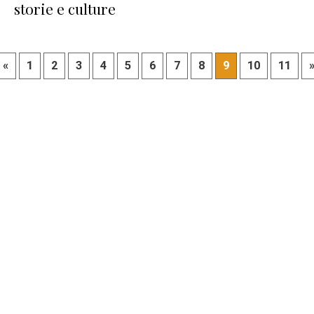
storie e culture
«
1
2
3
4
5
6
7
8
9
10
11