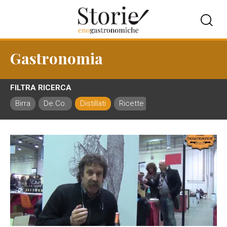
Gastronomia
FILTRA RICERCA
Birra
De.Co.
Distillati
Ricette
Ristorazione
Vin