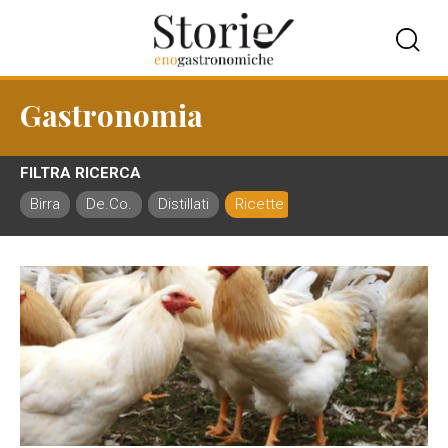
Gastronomia
FILTRA RICERCA
Birra
De.Co.
Distillati
Ricette
Ristorazione
Vin