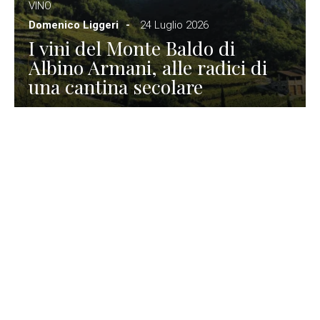
VINO
Domenico Liggeri
24 Luglio 2026
I vini del Monte Baldo di
Albino Armani, alle radici di
una cantina secolare
GASTRONOMIA
La redazione
23 Luglio 2026
I prodotti di Formaggi Picciau,
caseificio nei dintorni di
Cagliari in Sardegna