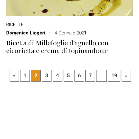
RICETTE
Domenico Liggeri
4 Gennaio 2021
Ricetta di Millefoglie d’agnello con
cicorietta e crema di topinambour
«
1
2
3
4
5
6
7
...
19
»