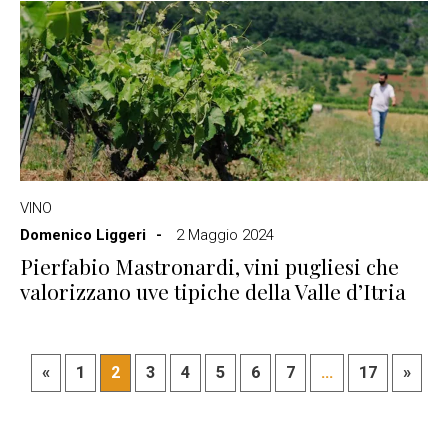
VINO
Domenico Liggeri
2 Maggio 2024
Pierfabio Mastronardi, vini pugliesi che
valorizzano uve tipiche della Valle d’Itria
«
1
2
3
4
5
6
7
...
17
»