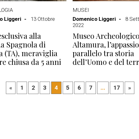
LOGIA
MUSEI
 Liggeri
13 Ottobre
Domenico Liggeri
8 Set
2022
esclusiva alla
Museo Archeologico
a Spagnola di
Altamura, l’appassi
a (TA), meraviglia
parallelo tra storia
re chiusa da 5 anni
dell’Uomo e del terr
«
1
2
3
4
5
6
7
...
17
»