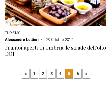
TURISMO
Alessandro Lettieri
29 Ottobre 2017
Frantoi aperti in Umbria: le strade dell’olio
DOP
«
1
2
3
4
5
6
»