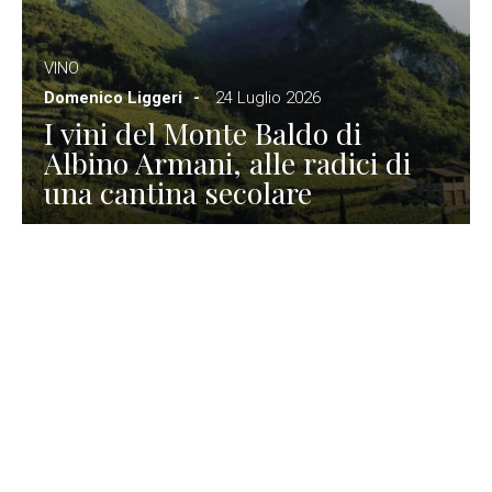
VINO
Domenico Liggeri
24 Luglio 2026
I vini del Monte Baldo di
Albino Armani, alle radici di
una cantina secolare
GASTRONOMIA
La redazione
23 Luglio 2026
I prodotti di Formaggi Picciau,