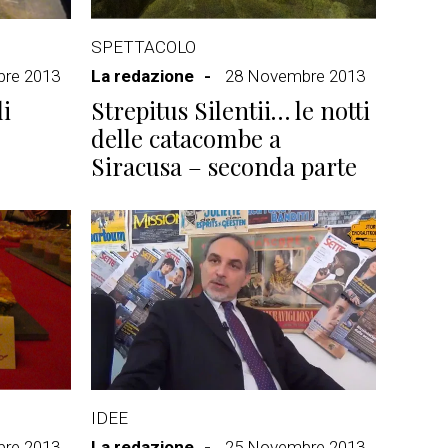
SPETTACOLO
re 2013
La redazione
28 Novembre 2013
i
Strepitus Silentii… le notti
delle catacombe a
Siracusa – seconda parte
IDEE
re 2013
La redazione
25 Novembre 2013