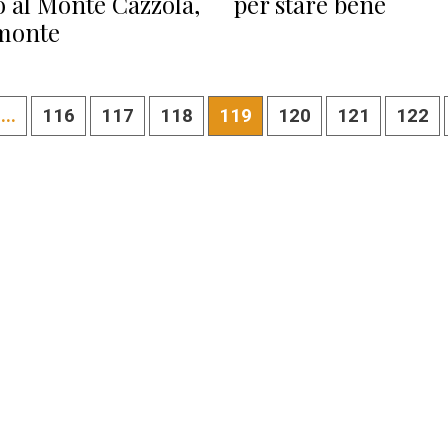
 al Monte Cazzola,
per stare bene
emonte
...
116
117
118
119
120
121
122