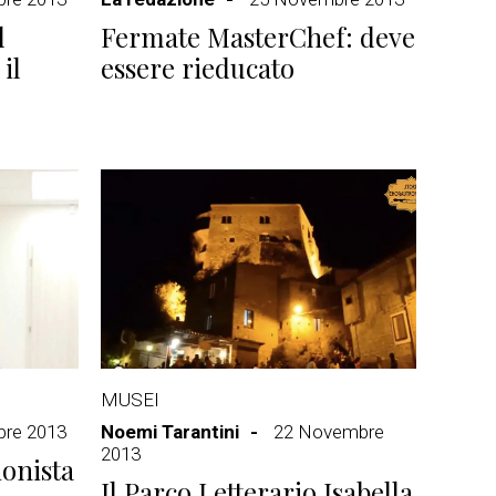
l
Fermate MasterChef: deve
il
essere rieducato
MUSEI
re 2013
Noemi Tarantini
22 Novembre
2013
ionista
Il Parco Letterario Isabella