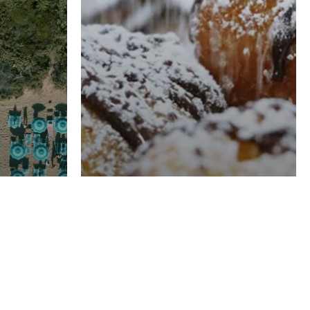
RISTORAZIONE
Luglio
Domenico Liggeri
21 Luglio
2026
el
Pasticceria La
na
Fenice a Porto San
Costa
Giorgio (FM),