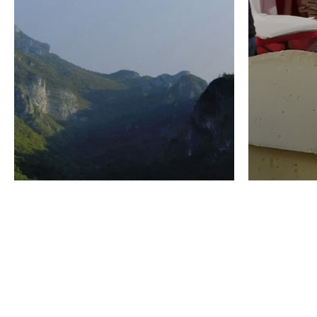
VINO
GASTRO
Domenico Liggeri
24 Luglio
2026
La redaz
I vini del Monte
I prod
Baldo di Albino
Forma