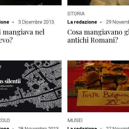
STORIA
ione
3 Dicembre 2013
La redazione
29 Novemb
i mangiava nel
Cosa mangiavano gl
evo?
antichi Romani?
COLO
MUSEI
ione
28 Novembre 2013
La redazione
27 Novemb