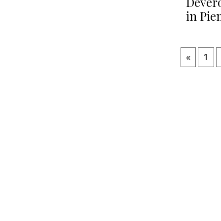
Devero
in Pi
«
1