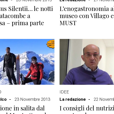
us Silentii… le notti
L’enogastronomia a
catacombe a
museo con Villago e 
sa – prima parte
MUST
O
IDEE
ulco
23 Novembre 2013
La redazione
22 Novemb
ione in salita dal
I consigli del nutriz