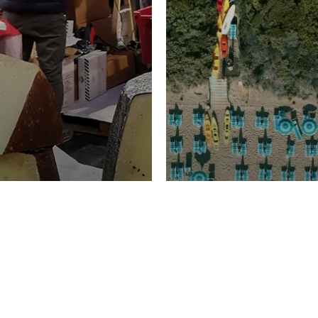
TURISMO
Domenico Liggeri
20 
2026
NOMIA
La spiaggia d
ione
23 Luglio 2026
otti di
Garden Tosca
ggi Picciau,
Resort nella 