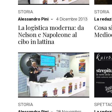
STORIA
STORIA
Alessandro Pini
4 Dicembre 2013
La redaz
La logistica moderna: da
Cosa s
Nelson e Napoleone al
Medio
cibo in lattina
STORIA
SPETTA
Alessandro Pini
28 Novembre
La redaz