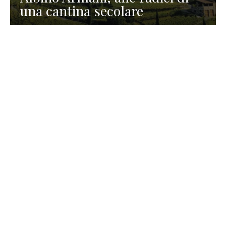
una cantina secolare
GASTRONOMIA
La redazione
23 Luglio 2026
I prodotti di Formaggi Picciau,
caseificio nei dintorni di
Cagliari in Sardegna