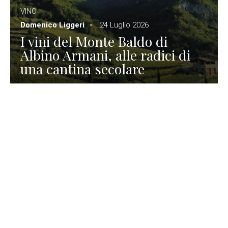
VINO
Domenico Liggeri
24 Luglio 2026
I vini del Monte Baldo di
Albino Armani, alle radici di
una cantina secolare
GASTRONOMIA
La redazione
23 Luglio 2026
I prodotti di Formaggi Picciau,
caseificio nei dintorni di