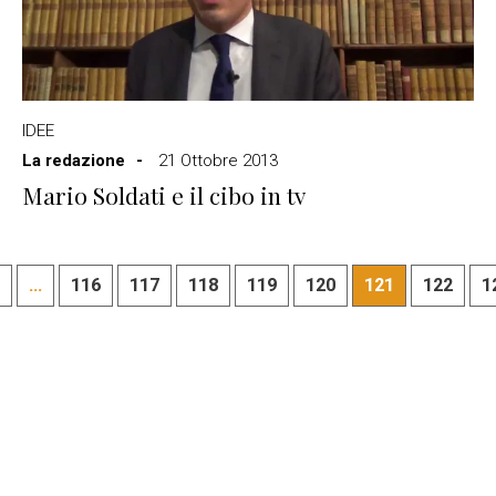
IDEE
La redazione
21 Ottobre 2013
Mario Soldati e il cibo in tv
...
116
117
118
119
120
121
122
1