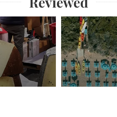
Reviewed
TURISMO
Domenico Liggeri
20 
2026
NOMIA