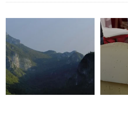
VINO
GASTRO
Domenico Liggeri
24 Luglio