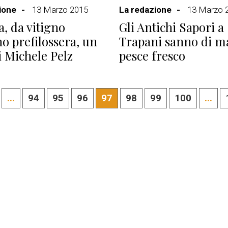
ione
13 Marzo 2015
La redazione
13 Marzo 
a, da vitigno
Gli Antichi Sapori a
no prefilossera, un
Trapani sanno di m
i Michele Pelz
pesce fresco
...
94
95
96
97
98
99
100
...