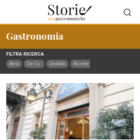
Gastronomia
FILTRA RICERCA
Birra
De.Co.
Distillati
Ricette
Ristorazione
Vin