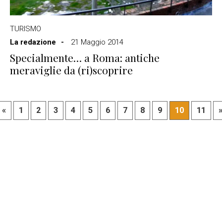
TURISMO
La redazione
21 Maggio 2014
Specialmente… a Roma: antiche
meraviglie da (ri)scoprire
«
1
2
3
4
5
6
7
8
9
10
11