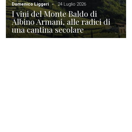
Domenico Liggeri
24 Luglio 2026
I vini del Monte Baldo di
Albino Armani, alle radici di
una cantina secolare
GASTRONOMIA
La redazione
23 Luglio 2026
I prodotti di Formaggi Picciau,
caseificio nei dintorni di
Cagliari in Sardegna