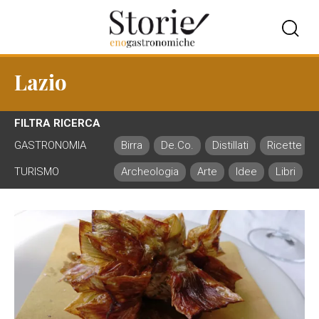
Lazio
FILTRA RICERCA
GASTRONOMIA
Birra
De.Co.
Distillati
Ricette
TURISMO
Archeologia
Arte
Idee
Libri