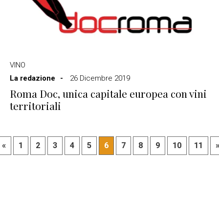
VINO
La redazione
26 Dicembre 2019
Roma Doc, unica capitale europea con vini
territoriali
«
1
2
3
4
5
6
7
8
9
10
11