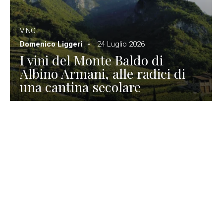
VINO
Domenico Liggeri
24 Luglio 2026
I vini del Monte Baldo di
Albino Armani, alle radici di
una cantina secolare
GASTRONOMIA
La redazione
23 Luglio 2026
I prodotti di Formaggi Picciau,