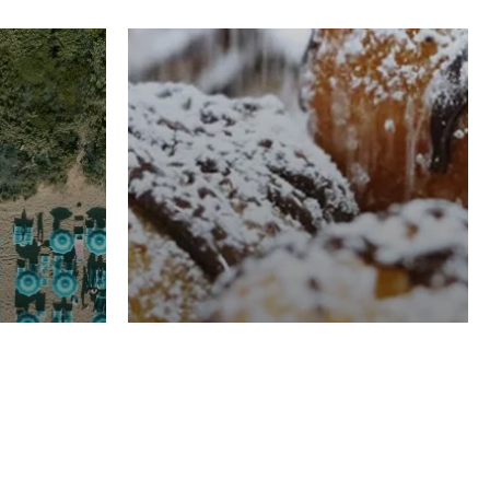
RISTORAZIONE
Luglio
Domenico Liggeri
21 Luglio
2026
el
Pasticceria La