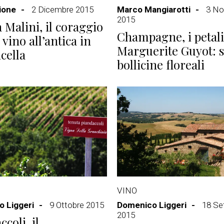
ione
2 Dicembre 2015
Marco Mangiarotti
3 N
2015
 Malini, il coraggio
Champagne, i petali
 vino all’antica in
Marguerite Guyot: 
icella
bollicine floreali
VINO
 Liggeri
9 Ottobre 2015
Domenico Liggeri
18 Se
2015
coli, il