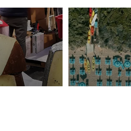
TURISMO
Domenico Liggeri
20 
2026
NOMIA
La spiaggia d
ione
23 Luglio 2026