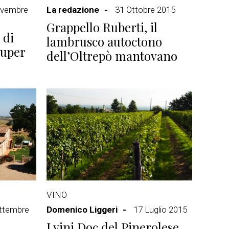
ovembre
La redazione
31 Ottobre 2015
Grappello Ruberti, il
 di
lambrusco autoctono
super
dell’Oltrepò mantovano
VINO
ttembre
Domenico Liggeri
17 Luglio 2015
I vini Doc del Pinerolese