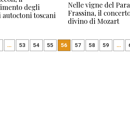
Nelle vigne del Para
imento degli
Frassina, il concert
i autoctoni toscani
divino di Mozart
...
53
54
55
56
57
58
59
...