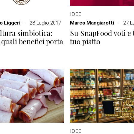
IDEE
 Liggeri
28 Luglio 2017
Marco Mangiarotti
27 L
ltura simbiotica:
Su SnapFood voti e t
 quali benefici porta
tuo piatto
IDEE