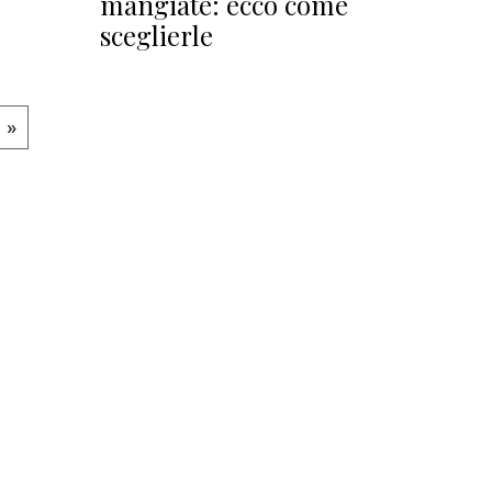
mangiate: ecco come
sceglierle
»