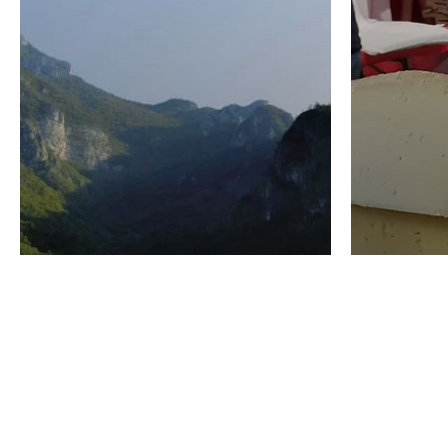
VINO
GASTRO
Domenico Liggeri
24 Luglio
2026
La redaz
I vini del Monte
I prod
Baldo di Albino
Forma