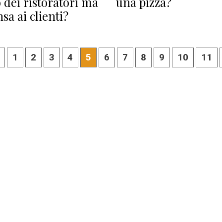
 dei ristoratori ma
una pizza?
sa ai clienti?
1
2
3
4
5
6
7
8
9
10
11