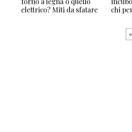
forno a legna o quello
incubo
elettrico? Miti da sfatare
chi pen
«