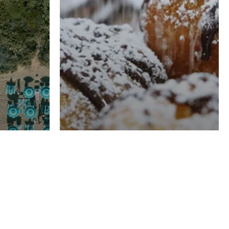
RISTORAZIONE
Luglio
Domenico Liggeri
21 Luglio
2026
el
Pasticceria La
na
Fenice a Porto San
Costa
Giorgio (FM),