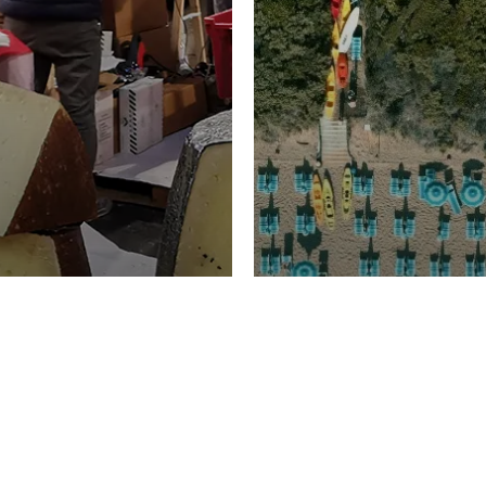
TURISMO
Domenico Liggeri
20 
2026
NOMIA
La spiaggia d
ione
23 Luglio 2026
otti di
Garden Tosca
ggi Picciau,
Resort nella 