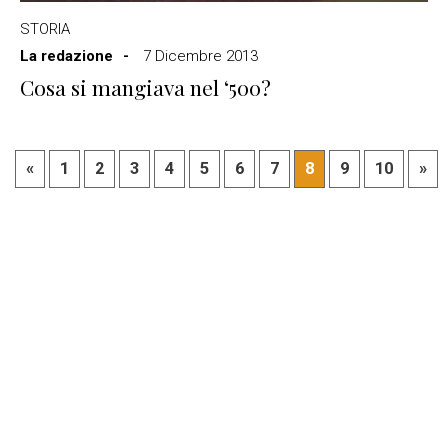
STORIA
La redazione
7 Dicembre 2013
Cosa si mangiava nel ‘500?
«
1
2
3
4
5
6
7
8
9
10
»