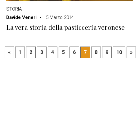
STORIA
Davide Veneri
5 Marzo 2014
La vera storia della pasticceria veronese
«
1
2
3
4
5
6
7
8
9
10
»